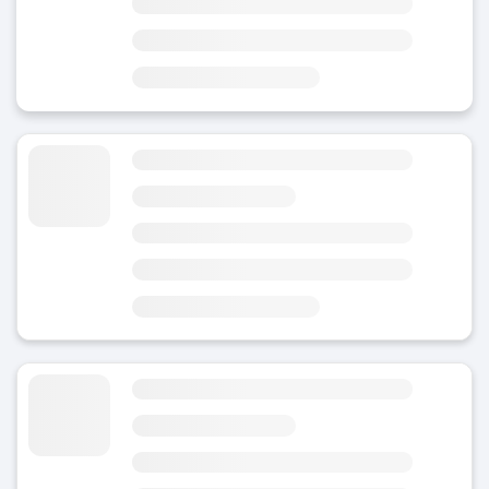
Område
Sentrum
5 minutter fra Salou havn
3 minutter fra Parc de Calistènia
Bagasjeoppbevaring Carrer major
4.78
(38)
I dag
Område
Sentrum
på Carrer Major
3 minutter fra Font Lluminosa
Bagasjeoppbevaring Carrer de Madrid
4.75
(18)
I dag
Område
Sentrum