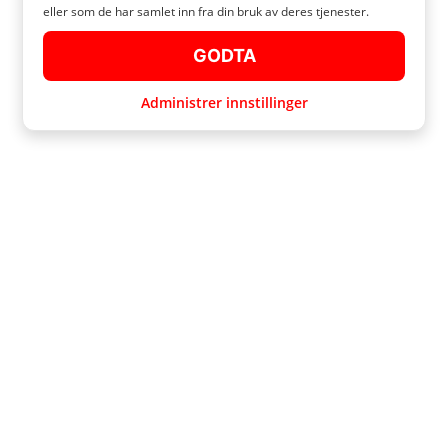
eller som de har samlet inn fra din bruk av deres tjenester.
GODTA
Administrer innstillinger
BAGASJEOPPBEVARING SALOU
Har du nettopp ankommet feriebyen Salou og leter etter et sted å
oppbevare bagasjen din før du sjekker inn på en Airbnb? Da trenger du ikke
lete lenger. Radical Storage tilbyr rimelige, sikre og pålitelige
bagasjeoppbevaringstjenester over hele verden. Vi har våre
oppbevaringsfasiliteter på alle de kjente stedene i byen, noe som gjør det
enklere for deg å bevege deg fritt rundt. Bestill hos Radical Storage, og
overlat bagasjen din til vårt profesjonelle team.
HOLD BAGASJEN DIN TRYGG MED RADICAL STORAGE
Sikkerheten til bagasjen din er vår høyeste prioritet, og det er derfor
Radical Storage tilbyr verifiserte oppbevaringssteder i samarbeid med