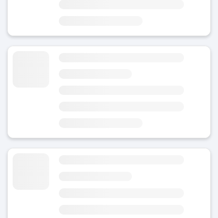
1 minutt fra Carrer del Nord
3 minutter fra Catalunya-plassen
Bagasjeoppbevaring nær Platja Dels Capellans
5
(10)
I dag
Område
Capellans
6 minutter fra Platja dels Capellans
11 minutter fra Camí de Ronda
Bagasjeoppbevaring Font Luminosa
4.82
(17)
I dag
Åpent 24/7
Område
Capellans
4 minutter fra Font Luminosa