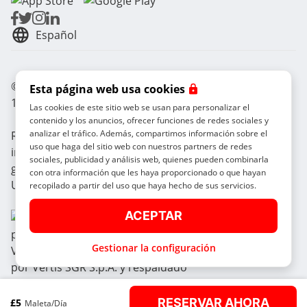
Español
© Radical Storage • Lean Team S.R.L. • P. IVA
Esta página web usa cookies
14104111001
Las cookies de este sitio web se usan para personalizar el
contenido y los anuncios, ofrecer funciones de redes sociales y
analizar el tráfico. Además, compartimos información sobre el
Radical también está financiado por el fondo de
uso que haga del sitio web con nuestros partners de redes
inversión “Vertis Venture 4 Scaleup Lazio”
sociales, publicidad y análisis web, quienes pueden combinarla
gestionado por Vertis SGR S.p.A. y respaldado por la
con otra información que les haya proporcionado o que hayan
Unión Europea NextGerenation EU y:
recopilado a partir del uso que haya hecho de sus servicios.
ACEPTAR
Gestionar la configuración
RESERVAR AHORA
£
5
Maleta/día