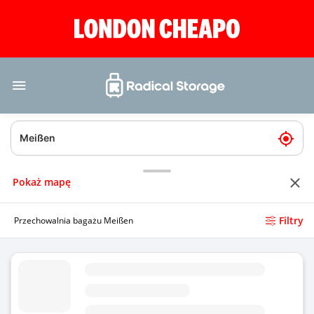
Pokaż mapę
Filtry
Przechowalnia bagażu Meißen
Przechowalnia bagażu Meissen Triebischtal
4.8
(Średnie oceny)
Dzisiaj
Otwarte całodobowo