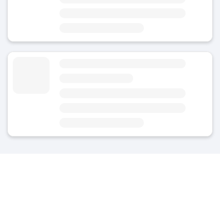
Obszar
Meißen - centrum miasta
Najbliższe atrakcje turystyczne: Meissen Triebischtal
Przechowalnia bagażu Miśnia
4.8
(Średnie oceny)
Dzisiaj
Otwarte całodobowo
Obszar
Meißen - centrum miasta
Najbliższe atrakcje turystyczne: Aral