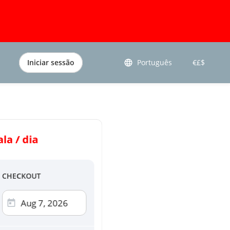
Iniciar sessão
Português
€£$
la / dia
agamento
CHECKOUT
de crédito
ercard, AMEX