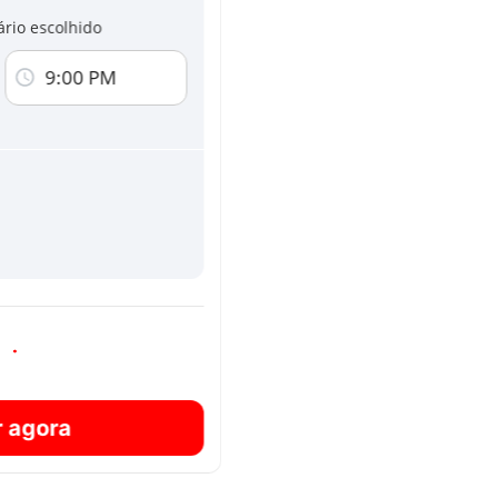
ário escolhido
esta página, concordas com
Termos e
9:00 PM
or e-mail relacionadas com novos serviços
O endereço completo e os contactos serão apresen
sária
efetuares a tua reserva
r agora