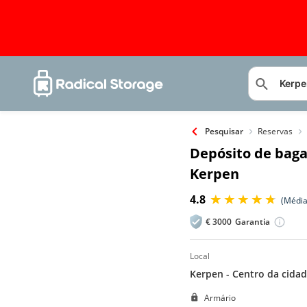
Reservas
Pesquisar
Depósito de bag
Kerpen
4.8
(Média
€
3000
Garantia
local
Kerpen - Centro da cida
Armário