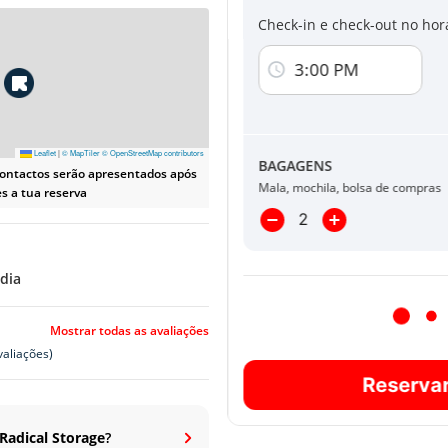
Check-in e check-out no hor
Ao clicar num dos botões de pagamento n
Condições
e
Política de Privacidade
3:00 PM
Concordo em receber comunicações p
e promoções.
Leaflet
|
© MapTiler
© OpenStreetMap contributors
BAGAGENS
contactos serão apresentados após
Reserva on-line neces
Mala, mochila, bolsa de compras
s a tua reserva
dia
Mostrar todas as avaliações
valiações)
Reserva
Radical Storage
?