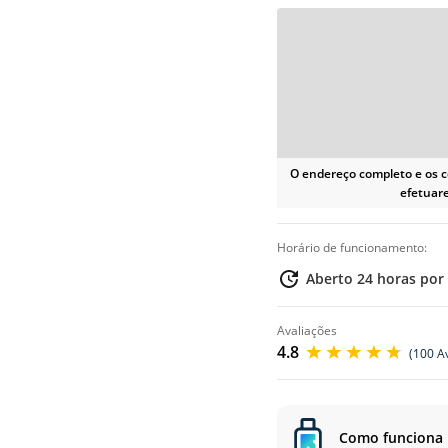
O endereço completo e os 
Reserva on-line necessária
efetuare
horário de funcionamento:
Aberto 24 horas por 
avaliações
4.8
(100 A
Como funciona