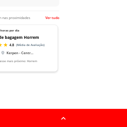
em nas proximidades
Ver tudo
 horas por dia
 de bagagem Horrem
4.8
(Média de Avaliação)
Kerpen - Centro da cidade
resse mais próximo: Horrem