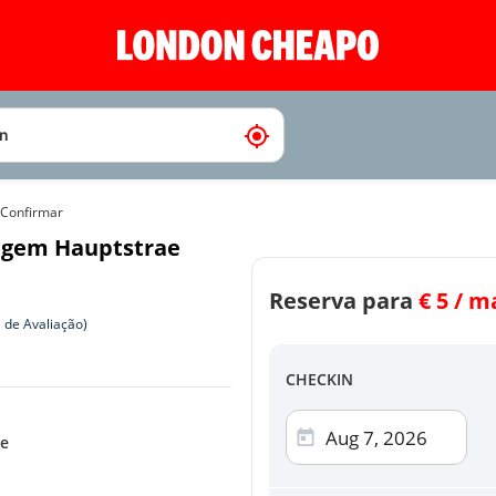
Confirmar
agem Hauptstrae
Reserva para
Checkout
€
5 / ma
 de Avaliação)
Selecione o método de p
CHECKIN
de
Cartão 
Visa, Mast