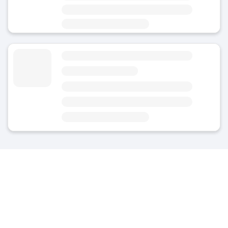
區域
Kerpen - 市中心
Horrem 行李寄存
4.8
(平均評分)
今天
全天候（24/7）營業
區域
Kerpen - 市中心
最近的景点霍雷姆