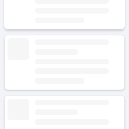
エリア
市の中心部
サロウ港から5分
カリステニア公園から3分
荷物預かり専攻科
4.78
(38)
今日
エリア
市の中心部
マジョール通り
フォン・ルミノサから3分
荷物預かりマドリード通り
4.75
(18)
今日
エリア
市の中心部