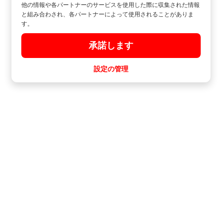
他の情報や各パートナーのサービスを使用した際に収集された情報
と組み合わされ、各パートナーによって使用されることがありま
す。
承諾します
設定の管理
サロウの荷物預かり所
リゾート地サロウに到着したばかりで、Airbnbにチェックインする前に荷物
を預ける場所をお探しですか？では、もう探す必要はありません。ラディカ
ル・ストレージは、リーズナブルで安全、信頼できる荷物預かりサービスを
世界中で提供しています。ラディカル・ストレージの荷物預かり施設は、サ
ロウの有名な場所にあるので、自由に動き回ることができます。ラディカ
ル・ストレージを予約して、プロフェッショナルなチームに荷物を預けてく
ださい。
ラディカル・ストレージでお荷物を安全に保管