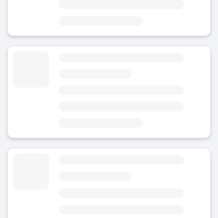
カレル・デル・ノールから2分
カタルーニャ広場から3分
カペラン広場 近くの荷物預かり所
5
(10)
今日
エリア
カペラン
Platja dels Capellansから6分
カミ・デ・ロンダから11分
荷物預かりフォント・ルミノーサ
4.82
(17)
今日
年中無休
エリア
カペラン
フォン・ルミノサから4分