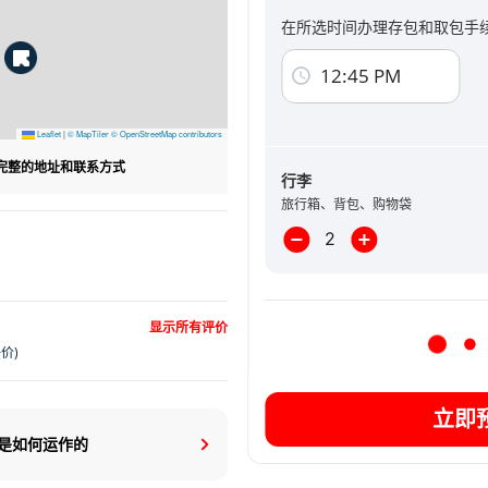
在所选时间办理存包和取包手
点击此页面中的支付按钮，即表示您同意
条
我同意接收新服务和促销内容的电子邮
12:45 PM
Leaflet
|
© MapTiler
© OpenStreetMap contributors
完整的地址和联系方式
需要进行线上预约
行李
旅行箱、背包、购物袋
显示所有评价
评价)
立即
是如何运作的