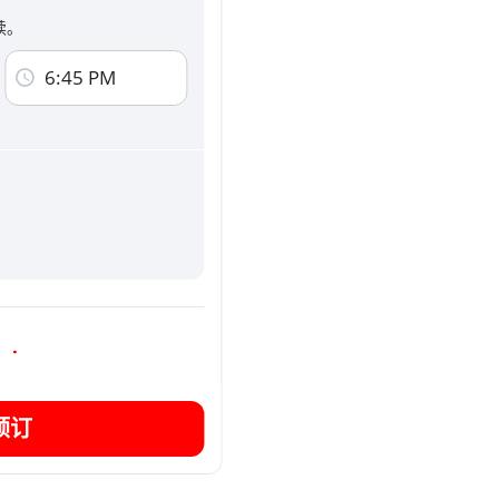
续。
款和条件
和
隐私政策
件。
6:45 PM
预订后将显示完整的地址和联系方式
预订