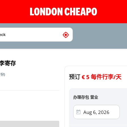
 行李寄存
分)
预订
办理取包 营业
€
5 每件行李/天
选择支付方式
办理存包 营业
信
Visa, Mast